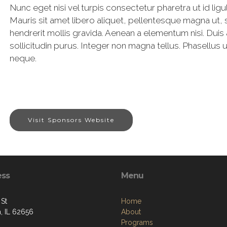
Nunc eget nisi vel turpis consectetur pharetra ut id ligula
Mauris sit amet libero aliquet, pellentesque magna ut, s
hendrerit mollis gravida. Aenean a elementum nisi. Duis a
sollicitudin purus. Integer non magna tellus. Phasellus ut
neque.
Visit Sponsors Website
ess
Menu
 St
Home
n, IL 62656
About
Programs