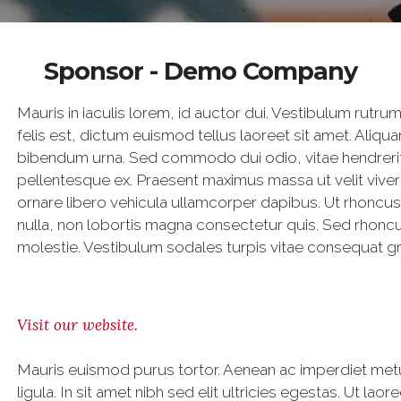
Sponsor - Demo Company
Mauris in iaculis lorem, id auctor dui. Vestibulum rutru
felis est, dictum euismod tellus laoreet sit amet. Aliquam
bibendum urna. Sed commodo dui odio, vitae hendrerit en
pellentesque ex. Praesent maximus massa ut velit viver
ornare libero vehicula ullamcorper dapibus. Ut rhoncu
nulla, non lobortis magna consectetur quis. Sed rhonc
molestie. Vestibulum sodales turpis vitae consequat gr
Visit our website.
Mauris euismod purus tortor. Aenean ac imperdiet metu
ligula. In sit amet nibh sed elit ultricies egestas. Ut la