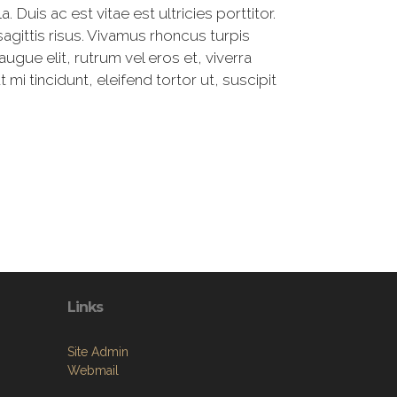
. Duis ac est vitae est ultricies porttitor.
agittis risus. Vivamus rhoncus turpis
ugue elit, rutrum vel eros et, viverra
 mi tincidunt, eleifend tortor ut, suscipit
Links
Site Admin
Webmail